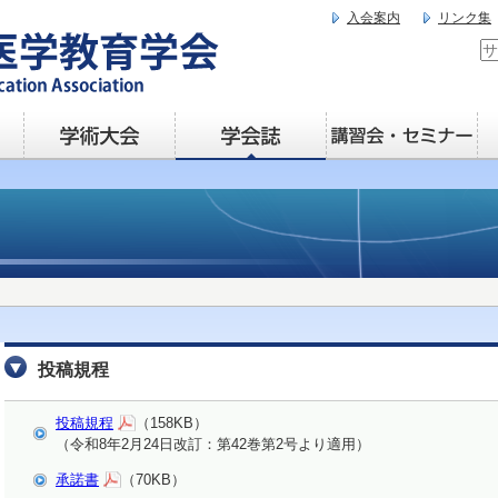
入会案内
リンク集
投稿規程
投稿規程
（158KB）
（令和8年2月24日改訂：第42巻第2号より適用）
承諾書
（70KB）