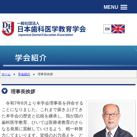
MENU
ホーム
学会紹介
理事長挨拶
理事長挨拶
令和7年8月より本学会理事長を拝命する
ことになりました。これまで築き上げてき
た本学会の歴史と伝統を継承し、我が国の
歯科医学教育、ひいては医療者教育のさら
なる発展に貢献していけるよう、精一杯努
力してまいります。皆様のお力添えを、ど