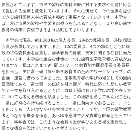
要視されています。市民の皆様の歯科医療に対する要求や期待に応じ
て提供する医療も変化していきます。それに併せて、その医療を提供
できる歯科医療人材の育成も極めて重要となっていきます。本学会
は、常に市民の皆様や学習者の視点を忘れることなく、より良い歯学
教育の構築に貢献できるよう活動してまいります。
本学会は現在、約1,500名の個人会員、29校の機関会員、8社の賛助
会員が所属しております。また、12の委員会、4つの部会とともに複
数の特命委員会を設置し、歯学教育の発展、充実に関する任務に当た
っています。本学会の重要な使命の一つに歯科医学教育者の育成があ
りますが、私はこれまで9年間にわたって教育能力開発委員会委員長
を担当し、主に富士研（歯科医学教育者のためのワークショップ）の
企画・運営に携わってきました。歯学教育者の学びの場としての国内
最高峰である「富士研」の伝統を引き継ぎ、時代に応じた新しい教育
的テーマを取り入れるとともに、コロナ禍における学びの場の在り方
についても考える機会を頂きました。この経験を通じて学んだことは
「常に好奇心を持ち続けること」、「常に前向きであること」、そし
て何よりも「人のつながりを大切にすること」です。全国の歯学教育
者とつながる機会を頂き、あらゆる意味で大変貴重な財産となってい
ます。本学会では、このような会員同士が学びあえる場を重要視し、
様々な機会を設けていきたいと考えています。