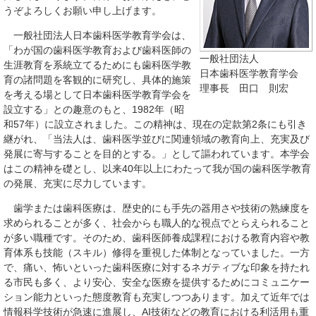
うぞよろしくお願い申し上げます。
一般社団法人日本歯科医学教育学会は、
「わが国の歯科医学教育および歯科医師の
一般社団法人
生涯教育を系統立てるためにも歯科医学教
日本歯科医学教育学会
育の諸問題を客観的に研究し、具体的施策
理事長 田口 則宏
を考える場として日本歯科医学教育学会を
設立する」との趣意のもと、1982年（昭
和57年）に設立されました。この精神は、現在の定款第2条にも引き
継がれ、「当法人は、歯科医学並びに関連領域の教育向上、充実及び
発展に寄与することを目的とする。」として謳われています。本学会
はこの精神を礎とし、以来40年以上にわたって我が国の歯科医学教育
の発展、充実に尽力しています。
歯学または歯科医療は、歴史的にも手先の器用さや技術の熟練度を
求められることが多く、社会からも職人的な視点でとらえられること
が多い職種です。そのため、歯科医師養成課程における教育内容や教
育体系も技能（スキル）修得を重視した体制となっていました。一方
で、痛い、怖いといった歯科医療に対するネガティブな印象を持たれ
る市民も多く、より安心、安全な医療を提供するためにコミュニケー
ション能力といった態度教育も充実しつつあります。加えて近年では
情報科学技術が急速に進展し、AI技術などの教育における利活用も重