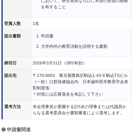
において、研究発表ならびに本会の受賞の経験
を有すること
受賞人数
1名
提出書類
申請書
大学内外の教育活動を説明する書類
締切日
2026年3月31日（消印有効）
提出先
〒170-0003 東京都豊島区駒込1-43-9 駒込TSビル
（一財）口腔保健協会内 日本歯科医学教育学会表
彰制度係
＊封筒には応募賞名を朱記して下さい
選考方法
本会理事長が委嘱する計5名の理事または代議員か
らなる選考委員会が書類審査により選考します。
申請書関連