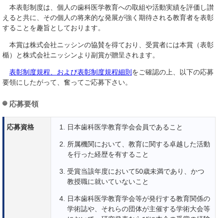
本表彰制度は、個人の歯科医学教育への取組や活動実績を評価し讃
えると共に、その個人の将来的な発展が強く期待される教育者を表彰
することを趣旨としております。
本賞は株式会社ニッシンの協賛を得ており、受賞者には本賞（表彰
楯）と株式会社ニッシンより副賞が贈呈されます。
表彰制度規程、および表彰制度規程細則
をご確認の上、以下の応募
要領にしたがって、奮ってご応募下さい。
応募要領
応募資格
日本歯科医学教育学会会員であること
所属機関において、教育に関する卓越した活動
を行った経歴を有すること
受賞当該年度において50歳未満であり、かつ
教授職に就いていないこと
日本歯科医学教育学会等が発行する教育関係の
学術誌や、それらの団体が主催する学術大会等