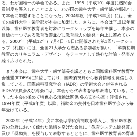
る、わが国唯一の学会である。また、1998（平成10）年度に機関会
員制度を導入したことにより、わが国の歯科大学・歯学部が機関とし
て本会に加盟することになった。2004年度（平成16年度）には、全
ての歯科大学・歯学部が本会に加盟した。さらに、本会は平成12年度
以降、歯科医学教育者を対象にワークショップを毎年主催し、本会の
目標の一つである教育改善並びに教育能力の開発・向上に努めてい
る。2000年（平成12年）7月4日・5日に開催された第1回ワークショ
ップ（札幌）には、全国21大学から志ある参加者が集い、「卒前初期
教育のカリキュラム・デザイン」をテーマとして熱心な討論・発表が
繰り広げられた。
また本会は、歯科大学・歯学部長会議とともに国際歯科医学教育学
会連盟(IFDEA)に加盟しており、国際的視野から教育情報を発信し収
集している。国際歯科研究学会（IADR）の学術大会と併催される
IFDEA役員会及び総会には、本会から代表者を毎年派遣している。こ
うした本会の極めて特色ある活動は関係 各方面から高く評価され、
1994年度（平成6年度）以降、補助金の交付を日本歯科医学会から毎
年受けている。
2002年（平成14年）度に本会は学術賞制度を導入し、歯科医学教
育の分野において優れた業績を挙げた会員に「教育システム開発賞」
及び「奨励賞」を授与して表彰するとともに、歯科医学教育者の育成