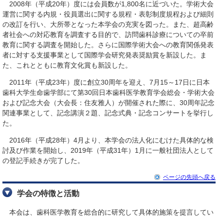
2008年（平成20年）度には会員数が1,800名に近づいた。学術大会
運営に関する内規・役員選出に関する規程・表彰制度規程および細則
の改訂を行い、大所帯となった本学会の充実を図った。また、超高齢
者社会への対応教育を調査する目的で、訪問歯科診療についての卒前
教育に関する調査を開始した。さらに国際学術大会への教育関係発表
者に対する支援事業として国際学会研究発表奨励賞を新設した。ま
た、これとともに教育文化賞も新設した。
2011年（平成23年）度に創立30周年を迎え、7月15～17日に日本
歯科大学生命歯学部にて第30回日本歯科医学教育学会総会・学術大会
および記念大会（大会長：住友雅人）が開催された際に、30周年記念
関連事業として、記念講演２題、記念式典・記念コンサートを挙行し
た。
2016年（平成28年）4月より、本学会の法人化にむけた具体的な検
討及び作業を開始し、2019年（平成31年）1月に一般社団法人として
の登記手続きが完了した。
ページの先頭へ戻る
学会の特徴と活動
本会は、歯科医学教育を総合的に研究して具体的施策を提言してい