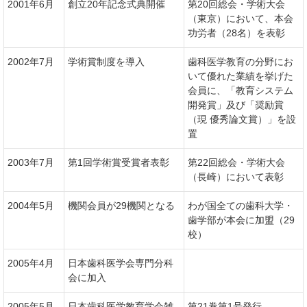
2001年6月
創立20年記念式典開催
第20回総会・学術大会
（東京）において、本会
功労者（28名）を表彰
2002年7月
学術賞制度を導入
歯科医学教育の分野にお
いて優れた業績を挙げた
会員に、「教育システム
開発賞」及び「奨励賞
（現 優秀論文賞）」を設
置
2003年7月
第1回学術賞受賞者表彰
第22回総会・学術大会
（長崎）において表彰
2004年5月
機関会員が29機関となる
わが国全ての歯科大学・
歯学部が本会に加盟（29
校）
2005年4月
日本歯科医学会専門分科
会に加入
2005年5月
日本歯科医学教育学会雑
第21巻第1号発行