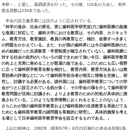
考察～」と題し、基調講演を行った。その後、116名が入会し、初年
度会員数は234名であった。
本会の設立趣意書には次のように記されている。
「科学の進歩、社会の変化、更に歯科医学研究並びに歯科医療の急激
な進展に対応して、歯科大学における教育は、その内容、カリキュラ
ム、教育方法、教育施設、教員の再教育など、検討、改善すべき多く
の問題をかかえている。また、わが国の歯科界には今日歯科医師のた
めの組織だった生涯教育・学習制度が確立されていない。歯科医療に
対する社会の批判がいろいろの面できわめて強い今日、歯科医学教育
の向上と充実に努めることが愁眉の急である。このためにも広い視野
に立って歯科医学教育全般を検討し、教育内容、教育方法あるいは教
育効果の評価などについて歯科医学担当者が相互に情報を交換し、研
究し、討議する必要がある。諸外国には、歯科医学教育についての学
会がつとに設立されている処が多く、その学会の場を介して歯科医学
教育問題が活発に討議され、よりよき教育のための対処が具体的に推
進されている。このような世界情勢におくれをとることのないよう、
さらにわが国の歯科医学教育および歯科医師の生涯教育を系統だてる
ためにも歯科医学教育の諸問題を客観的に研究し、具体的施策を考え
る場として日本歯科医学教育学会を設立するものである。」
上記の精神は、1982年（昭和57年）8月23日施行の本会会則第2条