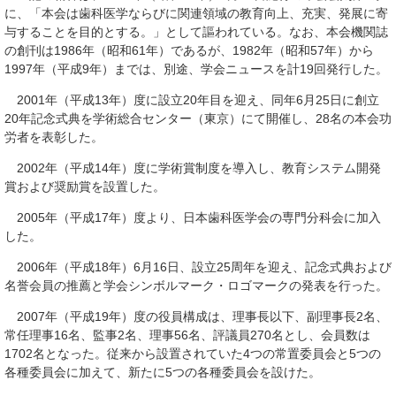
に、「本会は歯科医学ならびに関連領域の教育向上、充実、発展に寄
与することを目的とする。」として謳われている。なお、本会機関誌
の創刊は1986年（昭和61年）であるが、1982年（昭和57年）から
1997年（平成9年）までは、別途、学会ニュースを計19回発行した。
2001年（平成13年）度に設立20年目を迎え、同年6月25日に創立
20年記念式典を学術総合センター（東京）にて開催し、28名の本会功
労者を表彰した。
2002年（平成14年）度に学術賞制度を導入し、教育システム開発
賞および奨励賞を設置した。
2005年（平成17年）度より、日本歯科医学会の専門分科会に加入
した。
2006年（平成18年）6月16日、設立25周年を迎え、記念式典および
名誉会員の推薦と学会シンボルマーク・ロゴマークの発表を行った。
2007年（平成19年）度の役員構成は、理事長以下、副理事長2名、
常任理事16名、監事2名、理事56名、評議員270名とし、会員数は
1702名となった。従来から設置されていた4つの常置委員会と5つの
各種委員会に加えて、新たに5つの各種委員会を設けた。