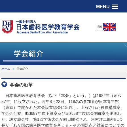
MENU
ホーム
学会紹介
学会の沿革
日本歯科医学教育学会（以下「本会」という。）は1982年（昭和
57年）に設立された。同年8月22日、118名の参加者が日本青年館
（東京）で開かれた本会設立総会に出席し、上程された役員構成案、
学会会則案、昭和57年度予算案及び昭和58年度総会開催案を承認し
た。設立総会後、第1回学術大会が同日開催され、河村洋二郎初代会
長が「わが国の歯科医学教育を考える～その問題点と対策についての