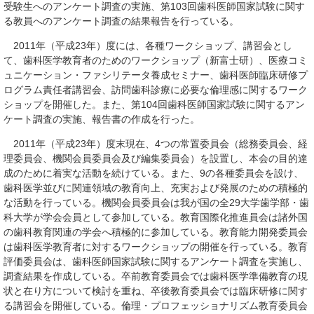
受験生へのアンケート調査の実施、第103回歯科医師国家試験に関す
る教員へのアンケート調査の結果報告を行っている。
2011年（平成23年）度には、各種ワークショップ、講習会とし
て、歯科医学教育者のためのワークショップ（新富士研）、医療コミ
ュニケーション・ファシリテータ養成セミナー、歯科医師臨床研修プ
ログラム責任者講習会、訪問歯科診療に必要な倫理感に関するワーク
ショップを開催した。また、第104回歯科医師国家試験に関するアン
ケート調査の実施、報告書の作成を行った。
2011年（平成23年）度末現在、4つの常置委員会（総務委員会、経
理委員会、機関会員委員会及び編集委員会）を設置し、本会の目的達
成のために着実な活動を続けている。また、9の各種委員会を設け、
歯科医学並びに関連領域の教育向上、充実および発展のための積極的
な活動を行っている。機関会員委員会は我が国の全29大学歯学部・歯
科大学が学会会員として参加している。教育国際化推進員会は諸外国
の歯科教育関連の学会へ積極的に参加している。教育能力開発委員会
は歯科医学教育者に対するワークショップの開催を行っている。教育
評価委員会は、歯科医師国家試験に関するアンケート調査を実施し、
調査結果を作成している。卒前教育委員会では歯科医学準備教育の現
状と在り方について検討を重ね、卒後教育委員会では臨床研修に関す
る講習会を開催している。倫理・プロフェッショナリズム教育委員会