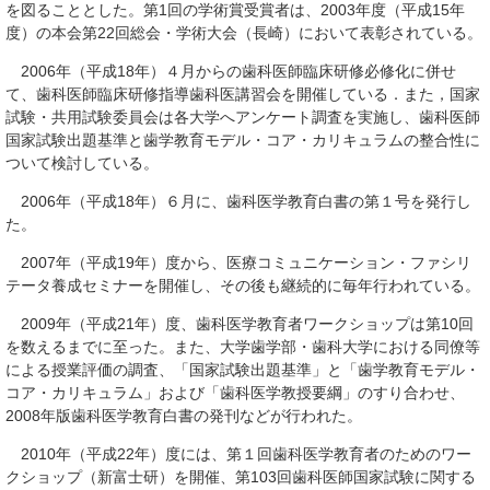
を図ることとした。第1回の学術賞受賞者は、2003年度（平成15年
度）の本会第22回総会・学術大会（長崎）において表彰されている。
2006年（平成18年）４月からの歯科医師臨床研修必修化に併せ
て、歯科医師臨床研修指導歯科医講習会を開催している．また，国家
試験・共用試験委員会は各大学へアンケート調査を実施し、歯科医師
国家試験出題基準と歯学教育モデル・コア・カリキュラムの整合性に
ついて検討している。
2006年（平成18年）６月に、歯科医学教育白書の第１号を発行し
た。
2007年（平成19年）度から、医療コミュニケーション・ファシリ
テータ養成セミナーを開催し、その後も継続的に毎年行われている。
2009年（平成21年）度、歯科医学教育者ワークショップは第10回
を数えるまでに至った。また、大学歯学部・歯科大学における同僚等
による授業評価の調査、「国家試験出題基準」と「歯学教育モデル・
コア・カリキュラム」および「歯科医学教授要綱」のすり合わせ、
2008年版歯科医学教育白書の発刊などが行われた。
2010年（平成22年）度には、第１回歯科医学教育者のためのワー
クショップ（新富士研）を開催、第103回歯科医師国家試験に関する